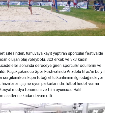
net sitesinden, turnuvaya kayıt yaptıran sporcular festivalde
mdan oluşan plaj voleybolu, 3x3 erkek ve 3x3 kadın
mücadeleler sonunda dereceye giren sporcular ödüllerini ve
 aldı. Küçükçekmece Spor Festivalinde Anadolu Efes’in bu yıl
sergilenirken, kupa fotoğraf tutkunlarının ilgi odağında yer
rak hazırlanan şişme oyun parkurlarında, futbol hedef vurma
. Sosyal medya fenomeni ve
film oyuncusu Halil
m saatlerine kadar devam etti.