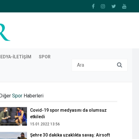
EDYA-İLETIŞIM
SPOR
Çocukların sağlıklı gelişimleri için spor
şart
Diğer
Spor
Haberleri
30.11.2019 18:37
Covid-19 spor medyasını da olumsuz
etkiledi
15.01.2022 13:56
Şehre 30 dakika uzaklıkta savaş: Airsoft