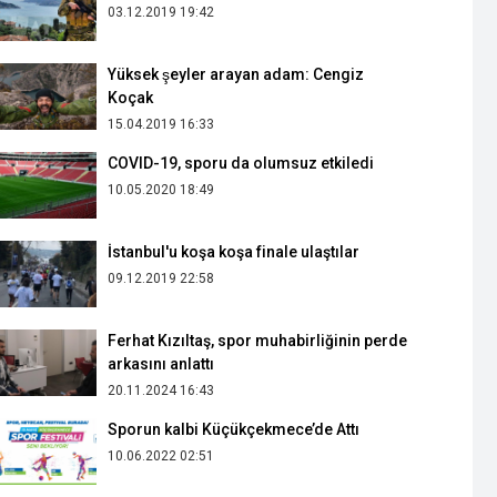
03.12.2019 19:42
Yüksek şeyler arayan adam: Cengiz
Koçak
15.04.2019 16:33
COVID-19, sporu da olumsuz etkiledi
10.05.2020 18:49
İstanbul'u koşa koşa finale ulaştılar
09.12.2019 22:58
Ferhat Kızıltaş, spor muhabirliğinin perde
arkasını anlattı
20.11.2024 16:43
Sporun kalbi Küçükçekmece’de Attı
10.06.2022 02:51