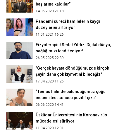
başlarına kaldılar”
14.06.2020 21:18
Pandemi süreci hamilelerin kaygı
düzeylerini arttırıyor
11.01.2021 16:26
Fizyoterapist Sedat Yıldız: Dijital dünya,
sağlığımızı tehdit ediyor!
26.05.2025 22:39
"Gerçek hayata döndüğümüzde birçok
şeyin daha çok kıymetini bileceğiz"
17.04.2020 11:26
“Temas halinde bulunduğumuz çoğu
insanın test sonucu pozitif çıktı”
06.06.2020 14:41
Üsküdar Üniversitesi'nin Koronavirüs
mücadelesi sürüyor
11.04.2020 12:01