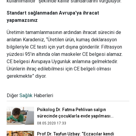
kullanılmalıdır” şeklinde kalite standartlarını vurguluyor.
Standart sağlanmadan Avrupa'ya ihracat
yapamazsınız
Üretimin tamamlanmasının ardından ihracat sürecini de
anlatan Karadeniz, “Üretilen ürün, kumaş deklarasyon
bilgileriyle CE testi için yurt dışına gönderilir. Filtrasyon
yüzdesi 95'in altında olan maskeler CE belgesi alamaz.
CE belgesi Avrupaya Uygunluk anlamına gelmektedir.
Ürünlerin ihraç edilebilmesi için CE belgeli olması
gerekmekte” diyor.
Aşı hem bireyi hem de toplumu korur
15.04.2019 18:07
Diğer
Sağlık
Haberleri
Psikolog Dr. Fatma Pehlivan salgın
sürecinde çocuklarla evde yapılması
gerekenleri anlattı
08.05.2020 17:33
Prof.Dr. Tayfun Uzbay: “Eczacılar kendi