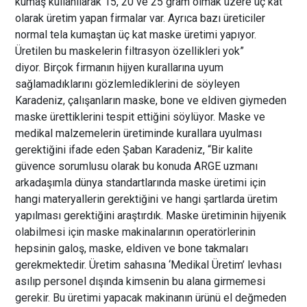
kumaş kullanılarak 15, 20 ve 25 gram olmak üzere üç kat
olarak üretim yapan firmalar var. Ayrıca bazı üreticiler
normal tela kumaştan üç kat maske üretimi yapıyor.
Üretilen bu maskelerin filtrasyon özellikleri yok”
diyor. Birçok firmanın hijyen kurallarına uyum
sağlamadıklarını gözlemlediklerini de söyleyen
Karadeniz, çalışanların maske, bone ve eldiven giymeden
maske ürettiklerini tespit ettiğini söylüyor. Maske ve
medikal malzemelerin üretiminde kurallara uyulması
gerektiğini ifade eden Şaban Karadeniz, “Bir kalite
güvence sorumlusu olarak bu konuda ARGE uzmanı
arkadaşımla dünya standartlarında maske üretimi için
hangi materyallerin gerektiğini ve hangi şartlarda üretim
yapılması gerektiğini araştırdık. Maske üretiminin hijyenik
olabilmesi için maske makinalarının operatörlerinin
hepsinin galoş, maske, eldiven ve bone takmaları
gerekmektedir. Üretim sahasına ‘Medikal Üretim’ levhası
asılıp personel dışında kimsenin bu alana girmemesi
gerekir. Bu üretimi yapacak makinanın ürünü el değmeden