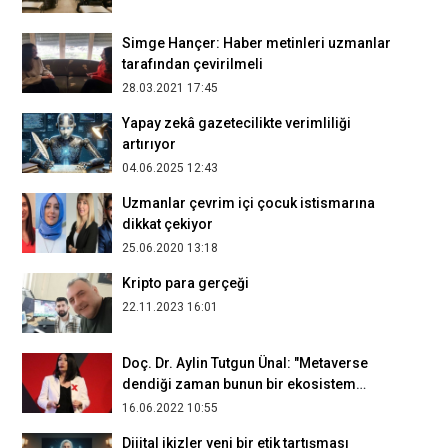
Simge Hançer: Haber metinleri uzmanlar
tarafından çevirilmeli
28.03.2021 17:45
Yapay zekâ gazetecilikte verimliliği
artırıyor
04.06.2025 12:43
Uzmanlar çevrim içi çocuk istismarına
dikkat çekiyor
25.06.2020 13:18
Kripto para gerçeği
22.11.2023 16:01
Doç. Dr. Aylin Tutgun Ünal: "Metaverse
dendiği zaman bunun bir ekosistem
olduğunu anlıyoruz"
16.06.2022 10:55
Dijital ikizler yeni bir etik tartışması