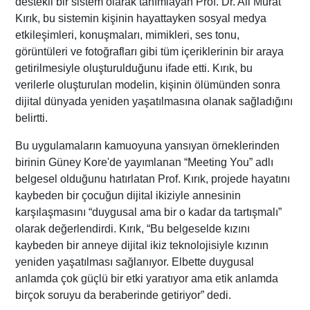
destekli bir sistem olarak tanımlayan Prof. Dr. Ali Murat
Kırık, bu sistemin kişinin hayattayken sosyal medya
etkileşimleri, konuşmaları, mimikleri, ses tonu,
görüntüleri ve fotoğrafları gibi tüm içeriklerinin bir araya
getirilmesiyle oluşturulduğunu ifade etti. Kırık, bu
verilerle oluşturulan modelin, kişinin ölümünden sonra
dijital dünyada yeniden yaşatılmasına olanak sağladığını
belirtti.
Bu uygulamaların kamuoyuna yansıyan örneklerinden
birinin Güney Kore'de yayımlanan “Meeting You” adlı
belgesel olduğunu hatırlatan Prof. Kırık, projede hayatını
kaybeden bir çocuğun dijital ikiziyle annesinin
karşılaşmasını “duygusal ama bir o kadar da tartışmalı”
olarak değerlendirdi. Kırık, “Bu belgeselde kızını
kaybeden bir anneye dijital ikiz teknolojisiyle kızının
yeniden yaşatılması sağlanıyor. Elbette duygusal
anlamda çok güçlü bir etki yaratıyor ama etik anlamda
birçok soruyu da beraberinde getiriyor” dedi.