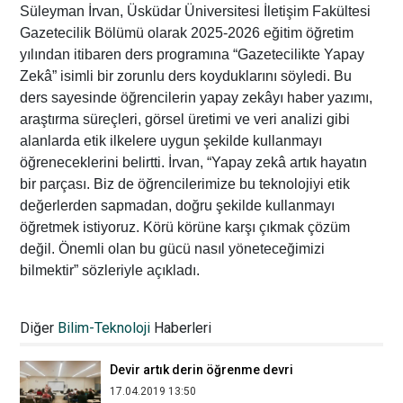
Süleyman İrvan, Üsküdar Üniversitesi İletişim Fakültesi
Gazetecilik Bölümü olarak 2025-2026 eğitim öğretim
yılından itibaren ders programına “Gazetecilikte Yapay
Zekâ” isimli bir zorunlu ders koyduklarını söyledi. Bu
ders sayesinde öğrencilerin yapay zekâyı haber yazımı,
araştırma süreçleri, görsel üretimi ve veri analizi gibi
alanlarda etik ilkelere uygun şekilde kullanmayı
öğreneceklerini belirtti. İrvan, “Yapay zekâ artık hayatın
bir parçası. Biz de öğrencilerimize bu teknolojiyi etik
değerlerden sapmadan, doğru şekilde kullanmayı
öğretmek istiyoruz. Körü körüne karşı çıkmak çözüm
değil. Önemli olan bu gücü nasıl yöneteceğimizi
bilmektir” sözleriyle açıkladı.
Yapay zekâ reklamcılığı yeniden
şekillendiriyor
Diğer
Bilim-Teknoloji
Haberleri
04.06.2025 13:04
Devir artık derin öğrenme devri
17.04.2019 13:50