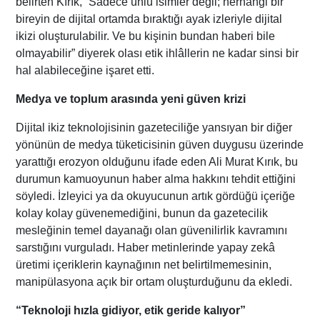
belirten Kırık, “Sadece ünlü isimler değil; herhangi bir
bireyin de dijital ortamda bıraktığı ayak izleriyle dijital
ikizi oluşturulabilir. Ve bu kişinin bundan haberi bile
olmayabilir” diyerek olası etik ihlâllerin ne kadar sinsi bir
hal alabileceğine işaret etti.
Medya ve toplum arasında yeni güven krizi
Dijital ikiz teknolojisinin gazeteciliğe yansıyan bir diğer
yönünün de medya tüketicisinin güven duygusu üzerinde
yarattığı erozyon olduğunu ifade eden Ali Murat Kırık, bu
durumun kamuoyunun haber alma hakkını tehdit ettiğini
söyledi. İzleyici ya da okuyucunun artık gördüğü içeriğe
kolay kolay güvenemediğini, bunun da gazetecilik
mesleğinin temel dayanağı olan güvenilirlik kavramını
sarstığını vurguladı. Haber metinlerinde yapay zekâ
üretimi içeriklerin kaynağının net belirtilmemesinin,
manipülasyona açık bir ortam oluşturduğunu da ekledi.
“Teknoloji hızla gidiyor, etik geride kalıyor”