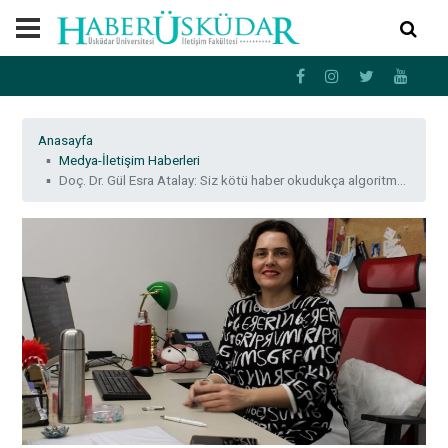
Anasayfa
Medya-İletişim Haberleri
Doç. Dr. Gül Esra Atalay: Siz kötü haber okudukça algoritma önünüze daha fazla kötü haber çıkartıyor