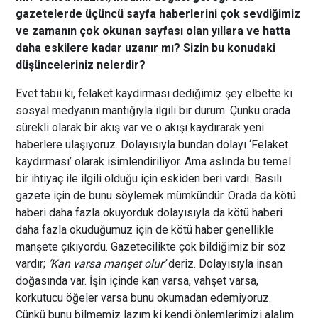
gazetelerde üçüncü sayfa haberlerini çok sevdiğimiz
ve zamanın çok okunan sayfası olan yıllara ve hatta
daha eskilere kadar uzanır mı? Sizin bu konudaki
düşünceleriniz nelerdir?
Evet tabii ki, felaket kaydırması dediğimiz şey elbette ki
sosyal medyanın mantığıyla ilgili bir durum. Çünkü orada
sürekli olarak bir akış var ve o akışı kaydırarak yeni
haberlere ulaşıyoruz. Dolayısıyla bundan dolayı ‘Felaket
kaydırması’ olarak isimlendiriliyor. Ama aslında bu temel
bir ihtiyaç ile ilgili olduğu için eskiden beri vardı. Basılı
gazete için de bunu söylemek mümkündür. Orada da kötü
haberi daha fazla okuyorduk dolayısıyla da kötü haberi
daha fazla okuduğumuz için de kötü haber genellikle
manşete çıkıyordu. Gazetecilikte çok bildiğimiz bir söz
vardır;
‘Kan varsa manşet olur’
deriz. Dolayısıyla insan
doğasında var. İşin içinde kan varsa, vahşet varsa,
korkutucu öğeler varsa bunu okumadan edemiyoruz.
Çünkü bunu bilmemiz lazım ki kendi önlemlerimizi alalım.