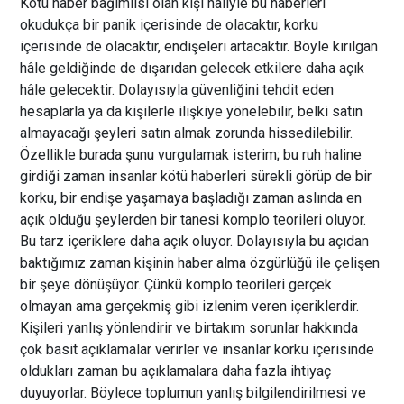
Kötü haber bağımlısı olan kişi hâliyle bu haberleri
okudukça bir panik içerisinde de olacaktır, korku
içerisinde de olacaktır, endişeleri artacaktır. Böyle kırılgan
hâle geldiğinde de dışarıdan gelecek etkilere daha açık
hâle gelecektir. Dolayısıyla güvenliğini tehdit eden
hesaplarla ya da kişilerle ilişkiye yönelebilir, belki satın
almayacağı şeyleri satın almak zorunda hissedilebilir.
Özellikle burada şunu vurgulamak isterim; bu ruh haline
girdiği zaman insanlar kötü haberleri sürekli görüp de bir
korku, bir endişe yaşamaya başladığı zaman aslında en
açık olduğu şeylerden bir tanesi komplo teorileri oluyor.
Bu tarz içeriklere daha açık oluyor. Dolayısıyla bu açıdan
baktığımız zaman kişinin haber alma özgürlüğü ile çelişen
bir şeye dönüşüyor. Çünkü komplo teorileri gerçek
olmayan ama gerçekmiş gibi izlenim veren içeriklerdir.
Kişileri yanlış yönlendirir ve birtakım sorunlar hakkında
çok basit açıklamalar verirler ve insanlar korku içerisinde
oldukları zaman bu açıklamalara daha fazla ihtiyaç
duyuyorlar. Böylece toplumun yanlış bilgilendirilmesi ve