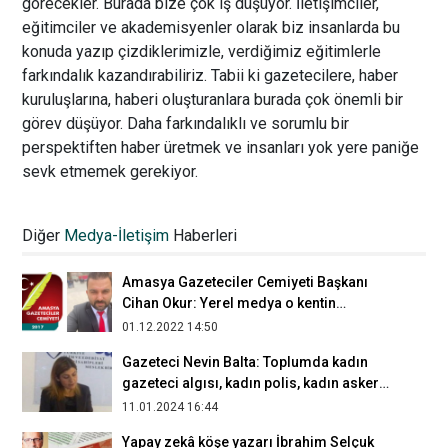
görecekler. Burada bize çok iş düşüyor. İletişimciler,
eğitimciler ve akademisyenler olarak biz insanlarda bu
konuda yazıp çizdiklerimizle, verdiğimiz eğitimlerle
farkındalık kazandırabiliriz. Tabii ki gazetecilere, haber
kuruluşlarına, haberi oluşturanlara burada çok önemli bir
görev düşüyor. Daha farkındalıklı ve sorumlu bir
perspektiften haber üretmek ve insanları yok yere paniğe
sevk etmemek gerekiyor.
Prof. Dr. Süleyman İrvan: Kırıntı
haberciliği gazetecilik mesleğine zarar
Diğer
Medya-İletişim
Haberleri
veriyor
16.06.2025 12:22
Amasya Gazeteciler Cemiyeti Başkanı
Cihan Okur: Yerel medya o kentin
aynasıdır
01.12.2022 14:50
Gazeteci Nevin Balta: Toplumda kadın
gazeteci algısı, kadın polis, kadın asker
algısı ile eş değerdedir
11.01.2024 16:44
Yapay zekâ köşe yazarı İbrahim Selçuk