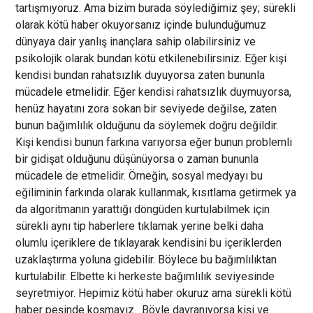
tartışmıyoruz. Ama bizim burada söylediğimiz şey; sürekli
olarak kötü haber okuyorsanız içinde bulunduğumuz
dünyaya dair yanlış inançlara sahip olabilirsiniz ve
psikolojik olarak bundan kötü etkilenebilirsiniz. Eğer kişi
kendisi bundan rahatsızlık duyuyorsa zaten bununla
mücadele etmelidir. Eğer kendisi rahatsızlık duymuyorsa,
henüz hayatını zora sokan bir seviyede değilse, zaten
bunun bağımlılık olduğunu da söylemek doğru değildir.
Kişi kendisi bunun farkına varıyorsa eğer bunun problemli
bir gidişat olduğunu düşünüyorsa o zaman bununla
mücadele de etmelidir. Örneğin, sosyal medyayı bu
eğiliminin farkında olarak kullanmak, kısıtlama getirmek ya
da algoritmanın yarattığı döngüden kurtulabilmek için
sürekli aynı tip haberlere tıklamak yerine belki daha
olumlu içeriklere de tıklayarak kendisini bu içeriklerden
uzaklaştırma yoluna gidebilir. Böylece bu bağımlılıktan
kurtulabilir. Elbette ki herkeste bağımlılık seviyesinde
seyretmiyor. Hepimiz kötü haber okuruz ama sürekli kötü
haber peşinde koşmayız. Böyle davranıyorsa kişi ve