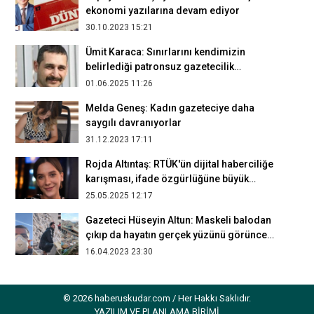
ekonomi yazılarına devam ediyor
30.10.2023 15:21
Ümit Karaca: Sınırlarını kendimizin
belirlediği patronsuz gazetecilik
yapıyoruz
01.06.2025 11:26
Melda Geneş: Kadın gazeteciye daha
saygılı davranıyorlar
31.12.2023 17:11
Rojda Altıntaş: RTÜK'ün dijital haberciliğe
karışması, ifade özgürlüğüne büyük
darbe olur
25.05.2025 12:17
Gazeteci Hüseyin Altun: Maskeli balodan
çıkıp da hayatın gerçek yüzünü görünce,
sert bir tokat yemiş gibi oldum
16.04.2023 23:30
Sosyal medya bağımlılığından kurtulmak
daha zor
© 2026 haberuskudar.com / Her Hakkı Saklıdır.
07.05.2019 13:07
YAZILIM VE PLANLAMA BİRİMİ