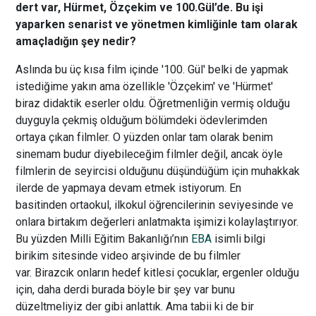
dert var, Hürmet, Özçekim ve 100.Gül’de. Bu işi
yaparken senarist ve yönetmen kimliğinle tam olarak
amaçladığın şey nedir?
Aslında bu üç kısa film içinde '100. Gül' belki de yapmak
istediğime yakın ama özellikle 'Özçekim' ve 'Hürmet'
biraz didaktik eserler oldu. Öğretmenliğin vermiş olduğu
duyguyla çekmiş olduğum bölümdeki ödevlerimden
ortaya çıkan filmler. O yüzden onlar tam olarak benim
sinemam budur diyebileceğim filmler değil, ancak öyle
filmlerin de seyircisi olduğunu düşündüğüm için muhakkak
ilerde de yapmaya devam etmek istiyorum. En
basitinden ortaokul, ilkokul öğrencilerinin seviyesinde ve
onlara birtakım değerleri anlatmakta işimizi kolaylaştırıyor.
Bu yüzden Milli Eğitim Bakanlığı’nın
EBA
isimli bilgi
birikim sitesinde video arşivinde de bu filmler
var. Birazcık onların hedef kitlesi çocuklar, ergenler olduğu
için, daha derdi burada böyle bir şey var bunu
düzeltmeliyiz der gibi anlattık. Ama tabii ki de bir