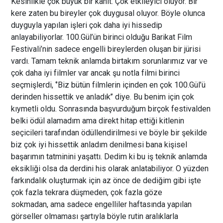
Kesinlikle çok büyük bir kanıt. Çok etkileyici oluyor. Bir
kere zaten bu bireyler çok duygusal oluyor. Böyle olunca
duyguyla yapılan işleri çok daha iyi hissedip
anlayabiliyorlar. 100.Gül’ün birinci olduğu Barikat Film
Festivali’nin sadece engelli bireylerden oluşan bir jürisi
vardı. Tamam teknik anlamda birtakım sorunlarımız var ve
çok daha iyi filmler var ancak şu notla filmi birinci
seçmişlerdi, ‘’Biz bütün filmlerin içinden en çok 100.Gül’ü
derinden hissettik ve anladık’’ diye. Bu benim için çok
kıymetli oldu. Sonrasında başvurduğum birçok festivalden
belki ödül alamadım ama direkt hitap ettiği kitlenin
seçicileri tarafından ödüllendirilmesi ve böyle bir şekilde
biz çok iyi hissettik anladım denilmesi bana kişisel
başarımın tatminini yaşattı. Dedim ki bu iş teknik anlamda
eksikliği olsa da derdini his olarak anlatabiliyor. O yüzden
farkındalık oluşturmak için az önce de dediğim gibi işte
çok fazla tekrara düşmeden, çok fazla göze
sokmadan, ama sadece engelliler haftasında yapılan
görseller olmaması şartıyla böyle rutin aralıklarla