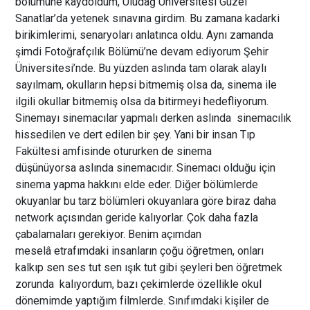
bölümüne kaydoldum, Uludağ Üniversitesi Güzel
Sanatlar’da yetenek sınavına girdim. Bu zamana kadarki
birikimlerimi, senaryoları anlatınca oldu. Aynı zamanda
şimdi Fotoğrafçılık Bölümü’ne devam ediyorum Şehir
Üniversitesi’nde. Bu yüzden aslında tam olarak alaylı
sayılmam, okulların hepsi bitmemiş olsa da, sinema ile
ilgili okullar bitmemiş olsa da bitirmeyi hedefliyorum.
Sinemayı sinemacılar yapmalı derken aslında sinemacılık
hissedilen ve dert edilen bir şey. Yani bir insan Tıp
Fakültesi amfisinde otururken de sinema
düşünüyorsa aslında sinemacıdır. Sinemacı olduğu için
sinema yapma hakkını elde eder. Diğer bölümlerde
okuyanlar bu tarz bölümleri okuyanlara göre biraz daha
network açısından geride kalıyorlar. Çok daha fazla
çabalamaları gerekiyor. Benim açımdan
meselâ etrafımdaki insanların çoğu öğretmen, onları
kalkıp sen ses tut sen ışık tut gibi şeyleri ben öğretmek
zorunda kalıyordum, bazı çekimlerde özellikle okul
dönemimde yaptığım filmlerde. Sınıfımdaki kişiler de