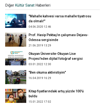
20.11.2023 22:54
Diğer
Kültür Sanat
Haberleri
"Mahalle kahvesi varsa mahalle tiyatrosu
da olmalı!"
04.06.2020 12:46
Prof. Hasip Pektaş'ın çalışması Dejavu-
Odessa sergisinde
21.06.2019 13:29
Okuyan Üniversite-Okuyan Lise
Projesi'nden dijital fotoğraf sergisi
03.01.2022 12:30
"Ben okuma aktivistiyim"
16.04.2019 16:29
Kitap fiyatlarındaki artış yüzde 100'ü
buldu
15.01.2022 17:02