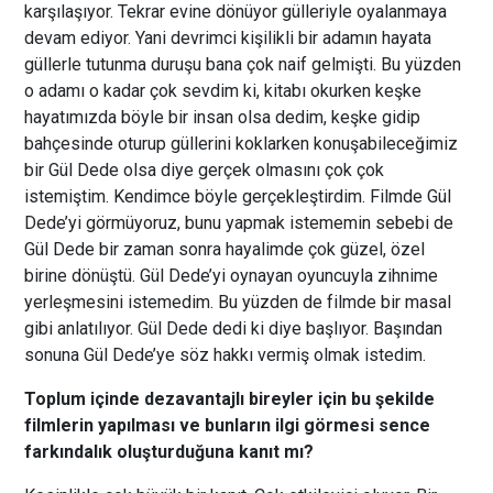
karşılaşıyor. Tekrar evine dönüyor gülleriyle oyalanmaya
devam ediyor. Yani devrimci kişilikli bir adamın hayata
güllerle tutunma duruşu bana çok naif gelmişti. Bu yüzden
o adamı o kadar çok sevdim ki, kitabı okurken keşke
hayatımızda böyle bir insan olsa dedim, keşke gidip
bahçesinde oturup güllerini koklarken konuşabileceğimiz
bir Gül Dede olsa diye gerçek olmasını çok çok
istemiştim. Kendimce böyle gerçekleştirdim. Filmde Gül
Dede’yi görmüyoruz, bunu yapmak istememin sebebi de
Gül Dede bir zaman sonra hayalimde çok güzel, özel
birine dönüştü. Gül Dede’yi oynayan oyuncuyla zihnime
yerleşmesini istemedim. Bu yüzden de filmde bir masal
gibi anlatılıyor. Gül Dede dedi ki diye başlıyor. Başından
sonuna Gül Dede’ye söz hakkı vermiş olmak istedim.
Toplum içinde dezavantajlı bireyler için bu şekilde
filmlerin yapılması ve bunların ilgi görmesi sence
farkındalık oluşturduğuna kanıt mı?