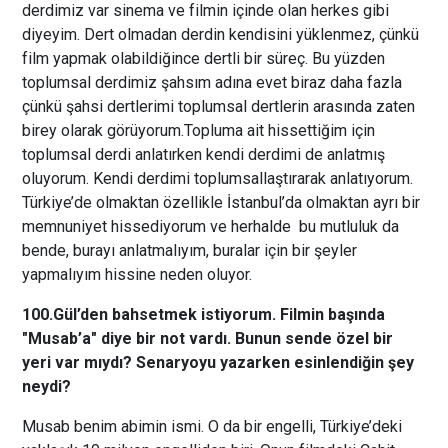
derdimiz var sinema ve filmin içinde olan herkes gibi
diyeyim. Dert olmadan derdin kendisini yüklenmez, çünkü
film yapmak olabildiğince dertli bir süreç. Bu yüzden
toplumsal derdimiz şahsım adına evet biraz daha fazla
çünkü şahsi dertlerimi toplumsal dertlerin arasında zaten
birey olarak görüyorum.Topluma ait hissettiğim için
toplumsal derdi anlatırken kendi derdimi de anlatmış
oluyorum. Kendi derdimi toplumsallaştırarak anlatıyorum.
Türkiye’de olmaktan özellikle İstanbul’da olmaktan ayrı bir
memnuniyet hissediyorum ve herhalde bu mutluluk da
bende, burayı anlatmalıyım, buralar için bir şeyler
yapmalıyım hissine neden oluyor.
100.Gül’den bahsetmek istiyorum. Filmin başında
"Musab’a" diye bir not vardı. Bunun sende özel bir
yeri var mıydı? Senaryoyu yazarken esinlendiğin şey
neydi?
Musab benim abimin ismi. O da bir engelli, Türkiye’deki