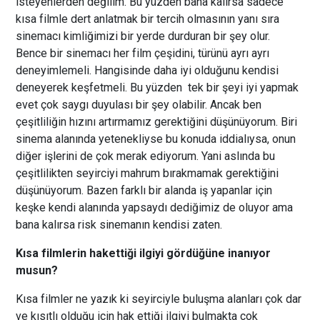
isteyenlerden değilim. Bu yüzden bana kalırsa sadece
kısa filmle dert anlatmak bir tercih olmasının yanı sıra
sinemacı kimliğimizi bir yerde durduran bir şey olur.
Bence bir sinemacı her film çeşidini, türünü ayrı ayrı
deneyimlemeli. Hangisinde daha iyi olduğunu kendisi
deneyerek keşfetmeli. Bu yüzden tek bir şeyi iyi yapmak
evet çok saygı duyulası bir şey olabilir. Ancak ben
çeşitliliğin hızını artırmamız gerektiğini düşünüyorum. Biri
sinema alanında yetenekliyse bu konuda iddialıysa, onun
diğer işlerini de çok merak ediyorum. Yani aslında bu
çeşitlilikten seyirciyi mahrum bırakmamak gerektiğini
düşünüyorum. Bazen farklı bir alanda iş yapanlar için
keşke kendi alanında yapsaydı dediğimiz de oluyor ama
bana kalırsa risk sinemanın kendisi zaten.
Kısa filmlerin hakettiği ilgiyi gördüğüne inanıyor
musun?
Kısa filmler ne yazık ki seyirciyle buluşma alanları çok dar
ve kısıtlı olduğu için hak ettiği ilgiyi bulmakta çok