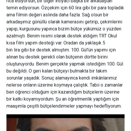
rica ediyorsun, bir diğer ihtiyacı başka bir arkadaştan
temin ediyorsun. Özçekim için 60 lira gibi bir para topladık
ama filmin değeri aslında daha fazla. Sağ olsun bir
arkadaşımız gönüllü olarak kamerasını getirip, çekimlerini
yapıp, kurgusunu yapınca bizim bütçe yükümüz o yüzden
azalmıştı. Benim resmi olarak destek aldığım TRT Okul
kısa film yapım desteği var. Oradan da yaklaşık 5
bin lira gibi bir destek almıştım. 100. Gül’ün yapımı için
alınan bu destek gerekli olan bütçenin dörtte birini
oluşturuyordu. Benim gerçekte yapmak istediğim 100. Gül
bu değildi. O geri kalan bütçeyi bulmakta bir takım
sorunlar yaşadık. Sonuç alamayınca kendi imkânlarımız
nelerse onların üzerine koymaya çalıştık. Tabii o zamanlar
ben öğrenci olduğum için kazandığım bütçelerin üzerine
bir katkı koyamıyordum. Şu an öğretmenlik yaptığım için
maaşımla çeşitli bütçelendirmeler yapmayı hedefliyorum.