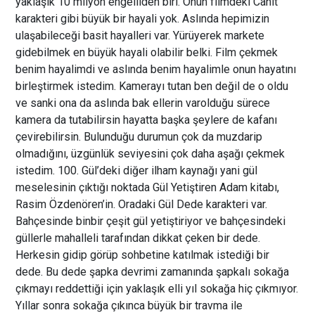
yaklaşık 10 milyon engelliden biri. Onun filmdeki Cahit
karakteri gibi büyük bir hayali yok. Aslında hepimizin
ulaşabileceği basit hayalleri var. Yürüyerek markete
gidebilmek en büyük hayali olabilir belki. Film çekmek
benim hayalimdi ve aslında benim hayalimle onun hayatını
birleştirmek istedim. Kamerayı tutan ben değil de o oldu
ve sanki ona da aslında bak ellerin varolduğu sürece
kamera da tutabilirsin hayatta başka şeylere de kafanı
çevirebilirsin. Bulunduğu durumun çok da muzdarip
olmadığını, üzgünlük seviyesini çok daha aşağı çekmek
istedim. 100. Gül’deki diğer ilham kaynağı yani gül
meselesinin çıktığı noktada Gül Yetiştiren Adam kitabı,
Rasim Özdenören’in. Oradaki Gül Dede karakteri var.
Bahçesinde binbir çeşit gül yetiştiriyor ve bahçesindeki
güllerle mahalleli tarafından dikkat çeken bir dede.
Herkesin gidip görüp sohbetine katılmak istediği bir
dede. Bu dede şapka devrimi zamanında şapkalı sokağa
çıkmayı reddettiği için yaklaşık elli yıl sokağa hiç çıkmıyor.
Yıllar sonra sokağa çıkınca büyük bir travma ile