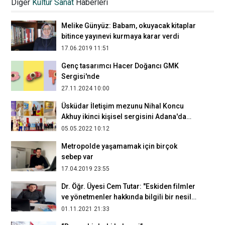
Diğer
Kültür Sanat
Haberleri
Melike Günyüz: Babam, okuyacak kitaplar
bitince yayınevi kurmaya karar verdi
17.06.2019 11:51
Genç tasarımcı Hacer Doğancı GMK
Sergisi'nde
27.11.2024 10:00
Üsküdar İletişim mezunu Nihal Koncu
Akhuy ikinci kişisel sergisini Adana'da
açtı
05.05.2022 10:12
Metropolde yaşamamak için birçok
sebep var
17.04.2019 23:55
Dr. Öğr. Üyesi Cem Tutar: "Eskiden filmler
ve yönetmenler hakkında bilgili bir nesil
vardı"
01.11.2021 21:33