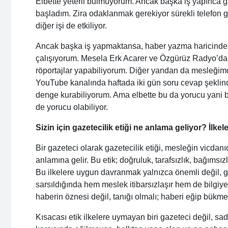
Elbette yeterli bulmuyorum. Ancak başka iş yapınca
başladım. Zira odaklanmak gerekiyor sürekli telefon 
diğer işi de etkiliyor.
Ancak başka iş yapmaktansa, haber yazma haricinde
çalışıyorum. Mesela Erk Acarer ve Özgürüz Radyo’da
röportajlar yapabiliyorum. Diğer yandan da mesleğim
YouTube kanalında haftada iki gün soru cevap şeklin
denge kurabiliyorum. Ama elbette bu da yorucu yani bi
de yorucu olabiliyor.
Sizin için gazetecilik etiği ne anlama geliyor? İl
Bir gazeteci olarak gazetecilik etiği, mesleğin vicda
anlamına gelir. Bu etik; doğruluk, tarafsızlık, bağımsızlı
Bu ilkelere uygun davranmak yalnızca önemli değil, ga
sarsıldığında hem meslek itibarsızlaşır hem de bilgiye
haberin öznesi değil, tanığı olmalı; haberi eğip bük
Kısacası etik ilkelere uymayan biri gazeteci değil, sad