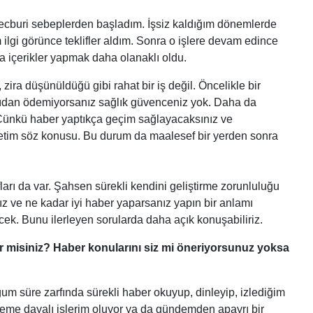
mecburi sebeplerden başladım. İşsiz kaldığım dönemlerde
ilgi görünce teklifler aldım. Sonra o işlere devam edince
a içerikler yapmak daha olanaklı oldu.
zira düşünüldüğü gibi rahat bir iş değil. Öncelikle bir
arıdan ödemiyorsanız sağlık güvenceniz yok. Daha da
. Çünkü haber yaptıkça geçim sağlayacaksınız ve
üretim söz konusu. Bu durum da maalesef bir yerden sonra
ları da var. Şahsen sürekli kendini geliştirme zorunluluğu
nız ve ne kadar iyi haber yaparsanız yapın bir anlamı
k. Bunu ilerleyen sorularda daha açık konuşabiliriz.
ilir misiniz? Haber konularını siz mi öneriyorsunuz yoksa
um süre zarfında sürekli haber okuyup, dinleyip, izlediğim
eme dayalı işlerim oluyor ya da gündemden apayrı bir