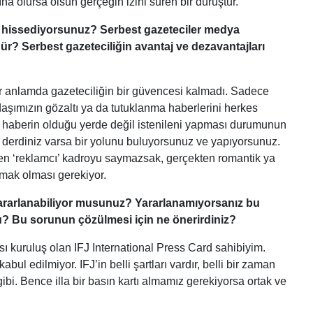
a olursa olsun gerçeğin izini süren bir duruştur.
r hissediyorsunuz? Serbest gazeteciler medya
ür? Serbest gazeteciliğin avantaj ve dezavantajları
r anlamda gazeteciliğin bir güvencesi kalmadı. Sadece
şımızın gözaltı ya da tutuklanma haberlerini herkes
haberin olduğu yerde değil istenileni yapması durumunun
k derdiniz varsa bir yolunu buluyorsunuz ve yapıyorsunuz.
şen ‘reklamcı’ kadroyu saymazsak, gerçekten romantik ya
mak olması gerekiyor.
yararlanabiliyor musunuz? Yararlanamıyorsanız bu
? Bu sorunun çözülmesi için ne önerirdiniz?
ı kuruluş olan IFJ International Press Card sahibiyim.
l edilmiyor. IFJ’in belli şartları vardır, belli bir zaman
gibi. Bence illa bir basın kartı almamız gerekiyorsa ortak ve