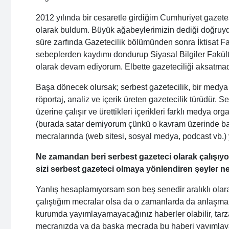
2012 yılında bir cesaretle girdiğim Cumhuriyet gazete
olarak buldum. Büyük ağabeylerimizin dediği doğruyd
süre zarfında Gazetecilik bölümünden sonra İktisat F
sebeplerden kaydımı dondurup Siyasal Bilgiler Fakül
olarak devam ediyorum. Elbette gazeteciliği aksatmad
Başa dönecek olursak; serbest gazetecilik, bir medya
röportaj, analiz ve içerik üreten gazetecilik türüdür. Se
üzerine çalışır ve ürettikleri içerikleri farklı medya or
(burada satar demiyorum çünkü o kavram üzerinde başk
mecralarında (web sitesi, sosyal medya, podcast vb.) 
Ne zamandan beri serbest gazeteci olarak çalışıyo
sizi serbest gazeteci olmaya yönlendiren şeyler ne
Yanlış hesaplamıyorsam son beş senedir aralıklı olar
çalıştığım mecralar olsa da o zamanlarda da anlaşma y
kurumda yayımlayamayacağınız haberler olabilir, tarz
mecranızda ya da başka mecrada bu haberi yayımlayab