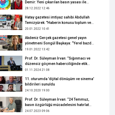
Demir: Yeni çıkarılan basın yasası ile
gazetecilik artık daha zor
28.12.2022 12:46
Hatay gazetesi imtiyaz sahibi Abdullah
Temizyürek: "Haberin konusu toplum ve
kamu yararına uygun olmalıdır"
20.01.2022 10:41
Akdeniz Gerçek gazetesi genel yayın
yönetmeni Songül Başkaya: “Yerel bazda
halkı ilgilendiren her konuyu irdeliyoruz”
19.01.2022 13:42
Prof. Dr. Süleyman İrvan: “Sığınmacı ve
düzensiz göçmen haberciliğinde etik
ilkelere ihtiyaç var"
01.11.2024 21:08
11. oturumda 'dijital dönüşüm ve sinema'
bildirileri sunuldu
24.10.2020 19:00
Prof. Dr. Süleyman İrvan: “24 Temmuz,
basın özgürlüğü mücadelesini hatırlatma
günüdür”
24.07.2023 09:06