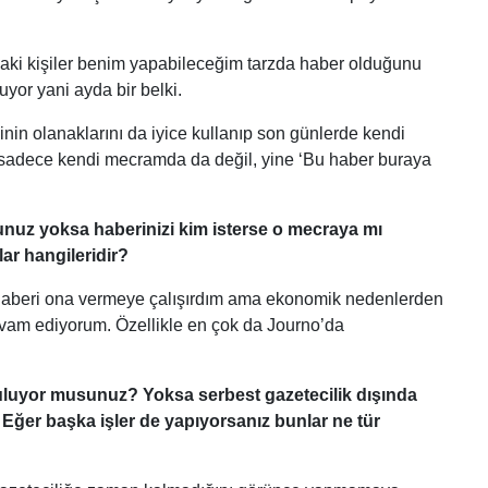
aki kişiler benim yapabileceğim tarzda haber olduğunu
yor yani ayda bir belki.
inin olanaklarını da iyice kullanıp son günlerde kendi
sadece kendi mecramda da değil, yine ‘Bu haber buraya
sunuz yoksa haberinizi kim isterse o mecraya mı
ar hangileridir?
up haberi ona vermeye çalışırdım ama ekonomik nedenlerden
devam ediyorum. Özellikle en çok da Journo’da
i buluyor musunuz? Yoksa serbest gazetecilik dışında
ğer başka işler de yapıyorsanız bunlar ne tür