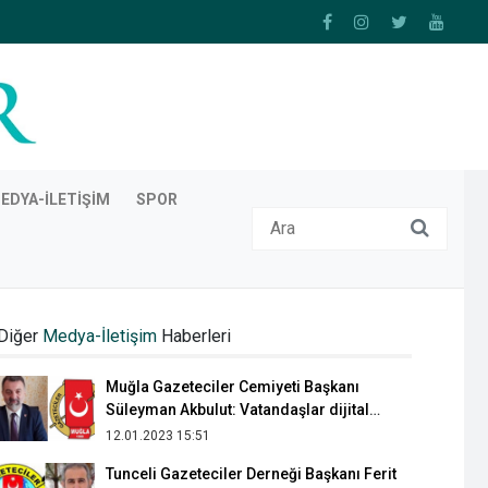
EDYA-İLETIŞIM
SPOR
Gazete Kayseri genel yayın yönetmeni
Dursun Açıkyürek: "Gazetemizin 12
Diğer
Medya-İletişim
Haberleri
sayfasının en az 3 sayfası özel
08.01.2022 17:10
haberlerden oluşmaktadır"
Muğla Gazeteciler Cemiyeti Başkanı
Süleyman Akbulut: Vatandaşlar dijital
platformlardan haber almayı tercih
12.01.2023 15:51
ediyor
Tunceli Gazeteciler Derneği Başkanı Ferit