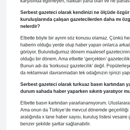
karşısında eğilmeyen, halktan yana olan ve ne pahasın
Serbest gazeteci olarak kendinizi ne ölçüde özgü
kuruluşlarında çalışan gazetecilerden daha mı özg
nelerdir?
Elbette böyle bir ayrım söz konusu olamaz. Çünkü he
haberin olduğu yerde olup haber yapan onlarca arkada
görüyor. Bulunduğumuz dönem maalesef gazetecinin 
olduğu bir dönem. Ama elbette ‘gerçekten’ gazetecili
Bunun adı da ‘korkusuz gazetecilik’ değil. Popülerle
da reklamvari davranmadan tek odağınızın işinizi yap
Serbest gazeteci olarak turkuaz basın kartından 
durum sahada haber yaparken sıkıntı yaratıyor mu
Elbette basın kartından yararlanamıyorum. Uluslararas
Ama onun da Türkiye’de mevcut dönemde geçerliliği kabu
aralığında x tane haber sayısı, kuruluş listesi vesaire 
benzer şekilde şartlar sağlanabilir.