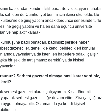
sinin kapısından kendimi İstihbarat Servisi stajyer muhabiri
u; sahiden de Cumhuriyet benim için ikinci okul oldu. Bu
akültesi’ne de giriş yaptım ancak dördüncü senesinde türlü
tesi’ne geçiş yaptım ve halen daha üçüncü üniversite
an ve hep aktif kalarak.
 kuruluşuna bağlı olmadan, bağımsız şekilde haber,
rbest gazeteciler, genellikle kendi belirledikleri konular
ganlarında yayımlar ya da istenilen haberlere odaklı çalışır
a bir şekilde tartışmamız gerekir) ya da kişisel
yayımlar.
rsunuz? Serbest gazeteci olmaya nasıl karar verdiniz,
lerdi?
ak serbest gazeteci olarak çalışıyorum. Kısa dönemli
aparak serbest gazeteciliğe devam ettim. Zira çalıştığınız
a uygun olmayabilir. O zaman da ya kendi kişisel
ilirsiniz.