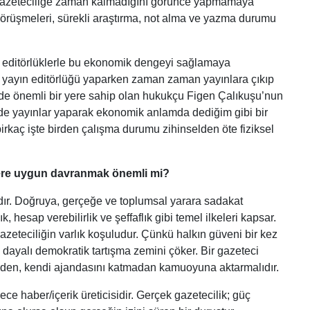
 gazeteciliğe zaman kalmadığını görünce yapmamaya
görüşmeleri, sürekli araştırma, not alma ve yazma durumu
 editörlüklerle bu ekonomik dengeyi sağlamaya
 yayın editörlüğü yaparken zaman zaman yayınlara çıkıp
de önemli bir yere sahip olan hukukçu Figen Çalıkuşu’nun
de yayınlar yaparak ekonomik anlamda dediğim gibi bir
rkaç işte birden çalışma durumu zihinselden öte fiziksel
kelere uygun davranmak önemli mi?
nıdır. Doğruya, gerçeğe ve toplumsal yarara sadakat
k, hesap verebilirlik ve şeffaflık gibi temel ilkeleri kapsar.
zeteciliğin varlık koşuludur. Çünkü halkın güveni bir kez
 dayalı demokratik tartışma zemini çöker. Bir gazeteci
meden, kendi ajandasını katmadan kamuoyuna aktarmalıdır.
ece haber/içerik üreticisidir. Gerçek gazetecilik; güç