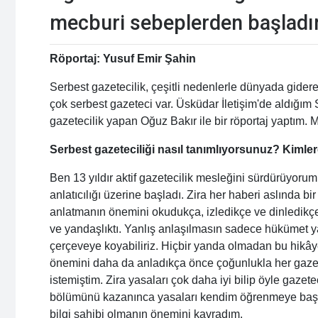
mecburi sebeplerden başlad
Röportaj: Yusuf Emir Şahin
Serbest gazetecilik, çeşitli nedenlerle dünyada gidere
çok serbest gazeteci var. Üsküdar İletişim'de aldığı
gazetecilik yapan Oğuz Bakır ile bir röportaj yaptım
Serbest gazeteciliği nasıl tanımlıyorsunuz? Kimle
Ben 13 yıldır aktif gazetecilik mesleğini sürdürüyorum
anlatıcılığı üzerine başladı. Zira her haberi aslında b
anlatmanın önemini okudukça, izledikçe ve dinledikçe 
ve yandaşlıktı. Yanlış anlaşılmasın sadece hükümet yan
çerçeveye koyabiliriz. Hiçbir yanda olmadan bu hikâye
önemini daha da anladıkça önce çoğunlukla her gaze
istemiştim. Zira yasaları çok daha iyi bilip öyle gaze
bölümünü kazanınca yasaları kendim öğrenmeye başl
bilgi sahibi olmanın önemini kavradım.