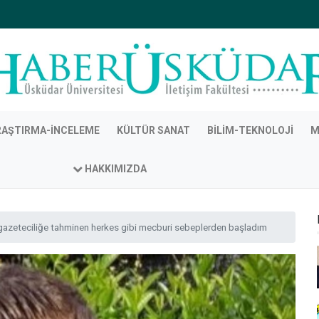
RAŞTIRMA-İNCELEME
KÜLTÜR SANAT
BILIM-TEKNOLOJI
M
HAKKIMIZDA
gazeteciliğe tahminen herkes gibi mecburi sebeplerden başladım