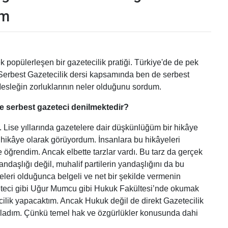
ım
k popülerleşen bir gazetecilik pratiği. Türkiye'de de pek
m Serbest Gazetecilik dersi kapsamında ben de serbest
. Mesleğin zorluklarının neler olduğunu sordum.
re serbest gazeteci denilmektedir?
. Lise yıllarında gazetelere dair düşkünlüğüm bir hikâye
ir hikâye olarak görüyordum. İnsanlara bu hikâyeleri
öğrendim. Ancak elbette tarzlar vardı. Bu tarz da gerçek
daşlığı değil, muhalif partilerin yandaşlığını da bu
leri olduğunca belgeli ve net bir şekilde vermenin
teci gibi Uğur Mumcu gibi Hukuk Fakültesi’nde okumak
tecilik yapacaktım. Ancak Hukuk değil de direkt Gazetecilik
adım. Çünkü temel hak ve özgürlükler konusunda dahi