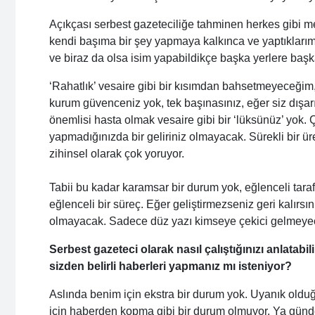
Açıkçası serbest gazeteciliğe tahminen herkes gibi 
kendi başıma bir şey yapmaya kalkınca ve yaptıklarım 
ve biraz da olsa isim yapabildikçe başka yerlere başk
‘Rahatlık’ vesaire gibi bir kısımdan bahsetmeyeceğim, 
kurum güvenceniz yok, tek başınasınız, eğer siz dış
önemlisi hasta olmak vesaire gibi bir ‘lüksünüz’ yok
yapmadığınızda bir geliriniz olmayacak. Sürekli bir 
zihinsel olarak çok yoruyor.
Tabii bu kadar karamsar bir durum yok, eğlenceli taraf
eğlenceli bir süreç. Eğer geliştirmezseniz geri kalırsı
olmayacak. Sadece düz yazı kimseye çekici gelmeyece
Serbest gazeteci olarak nasıl çalıştığınızı anlatab
sizden belirli haberleri yapmanız mı isteniyor?
Aslında benim için ekstra bir durum yok. Uyanık olduğ
için haberden kopma gibi bir durum olmuyor. Ya günd