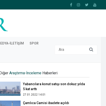
EDYA-İLETIŞIM
SPOR
Haliç’te su kirliliği giderek artıyor
08.07.2022 10:10
Diğer
Araştırma-İnceleme
Haberleri
Yabancılara konut satışı son dokuz yılda
5 kat arttı
27.01.2022 14:01
Çamlıca Camisi ibadete açıldı