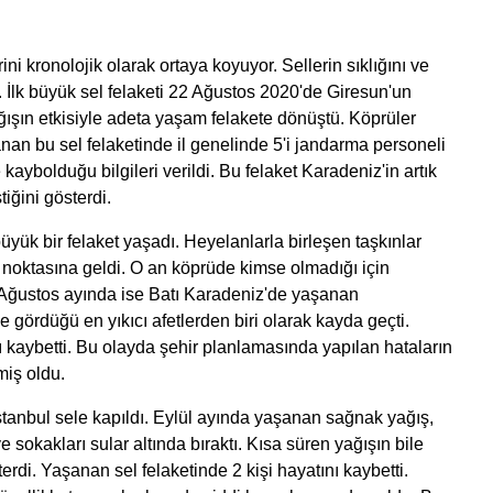
ni kronolojik olarak ortaya koyuyor. Sellerin sıklığını ve
 İlk büyük sel felaketi 22 Ağustos 2020'de
Giresun'un
ğışın etkisiyle adeta yaşam felakete dönüştü. Köprüler
şanan bu sel felaketinde il genelinde 5'i jandarma personeli
 kaybolduğu bilgileri verildi. Bu felaket Karadeniz'in artık
iğini gösterdi.
üyük bir felaket yaşadı. Heyelanlarla birleşen taşkınlar
a noktasına geldi. O an köprüde kimse olmadığı için
. Ağustos ayında ise Batı Karadeniz'de yaşanan
 gördüğü en yıkıcı afetlerden biri olarak kayda geçti.
nı kaybetti. Bu olayda şehir planlamasında yapılan hataların
miş oldu.
stanbul
sele kapıldı. Eylül ayında yaşanan sağnak yağış,
e sokakları sular altında bıraktı. Kısa süren yağışın bile
erdi. Yaşanan sel felaketinde 2 kişi hayatını kaybetti.