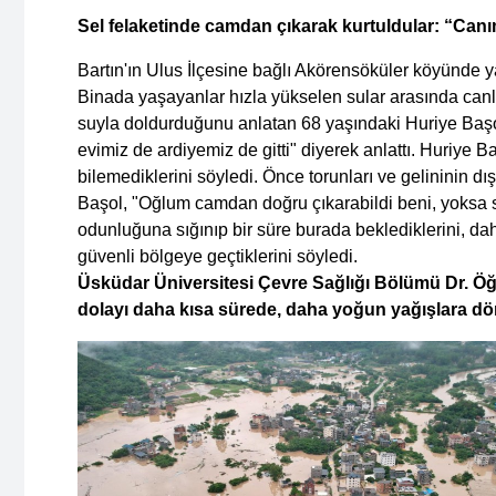
Sel felaketinde camdan çıkarak kurtuldular: “Canım
Bartın'ın
Ulus İlçesine bağlı Akörensöküler köyünde yaş
Binada yaşayanlar hızla yükselen sular arasında canla
suyla doldurduğunu anlatan 68 yaşındaki Huriye Başol,
evimiz de ardiyemiz de gitti" diyerek anlattı. Huriye B
bilemediklerini söyledi. Önce torunları ve gelininin dış
Başol, "Oğlum camdan doğru çıkarabildi beni, yoksa se
odunluğuna sığınıp bir süre burada beklediklerini, d
güvenli bölgeye geçtiklerini söyledi.
Üsküdar Üniversitesi Çevre Sağlığı Bölümü Dr. Öğr
dolayı daha kısa sürede, daha yoğun yağışlara d