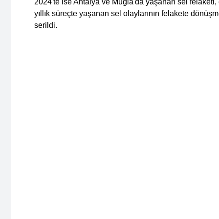
2024'te ise Antalya ve Muğla'da yaşanan sel felaketi, 
yıllık süreçte yaşanan sel olaylarının felakete dönü
serildi.