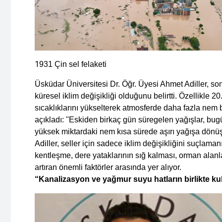
1
931 Çin sel felaketi
Üsküdar Üniversitesi Dr. Öğr. Üyesi Ahmet Adiller, son y
küresel iklim değişikliği olduğunu belirtti. Özellikle 
sıcaklıklarını yükselterek atmosferde daha fazla nem 
açıkladı: ''Eskiden birkaç gün süregelen yağışlar, bug
yüksek miktardaki nem kısa sürede aşırı yağışa dönüşü
Adiller, seller için sadece iklim değişikliğini suçlaman
kentleşme, dere yataklarının sığ kalması, orman alanları
artıran önemli faktörler arasında yer alıyor.
“Kanalizasyon ve yağmur suyu hatların birlikte kul