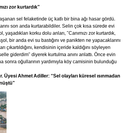
ızı zor kurtardık”
anan sel felaketinde üç katlı bir bina ağı hasar gördü.
rını son anda kurtarabildiler. Selin çok kısa sürede evi
 yaşadıkları korku dolu anları, "Canımızı zor kurtardık,
aşol, bir anda evi su bastığını ve panikten ne yapacaklarını
arı çıkartıldığını, kendisinin içeride kaldığını söyleyen
lle giderdim" diyerek kurtulma anını anlattı. Önce evin
aha sonra oğullarının yardımıyla köy camisinin bulunduğu
. Üyesi Ahmet Adiller: “Sel olayları küresel ısınmadan
önüştü”