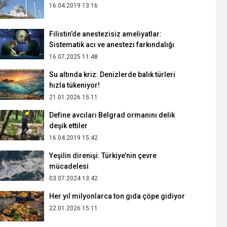
16.04.2019 13:16
Filistin’de anestezisiz ameliyatlar:
Sistematik acı ve anestezi farkındalığı
16.07.2025 11:48
Su altında kriz: Denizlerde balık türleri
hızla tükeniyor!
21.01.2026 15:11
Define avcıları Belgrad ormanını delik
deşik ettiler
16.04.2019 15:42
Yeşilin direnişi: Türkiye’nin çevre
mücadelesi
03.07.2024 13:42
Her yıl milyonlarca ton gıda çöpe gidiyor
22.01.2026 15:11