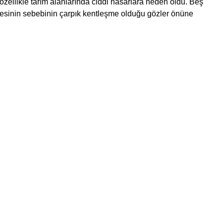
özellikle tarım alanlarında ciddi hasarlara neden oldu. Beş
şmesinin sebebinin çarpık kentleşme olduğu gözler önüne