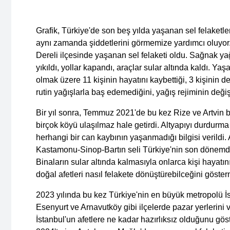
Grafik, Türkiye'de son beş yılda yaşanan sel felaketleri
aynı zamanda şiddetlerini görmemize yardımcı oluyor.
Dereli
ilçesinde yaşanan sel felaketi oldu. Sağnak ya
yıkıldı, yollar kapandı, araçlar sular altında kaldı. Ya
olmak üzere 11 kişinin hayatını kaybettiği, 3 kişinin de
rutin yağışlarla baş edemediğini, yağış rejiminin değişt
Bir yıl sonra, Temmuz 2021'de bu kez
Rize ve Artvin
b
birçok köyü ulaşılmaz hale getirdi. Altyapıyı durdurm
herhangi bir can kaybının yaşanmadığı bilgisi verildi
Kastamonu-Sinop-Bartın
seli Türkiye'nin son dönemde
Binaların sular altında kalmasıyla onlarca kişi hayatı
doğal afetleri nasıl felakete dönüştürebilceğini göster
2023 yılında bu kez Türkiye'nin en büyük metropolü
İ
Esenyurt ve Arnavutköy gibi ilçelerde pazar yerlerini v
İstanbul'un afetlere ne kadar hazırlıksız olduğunu göst