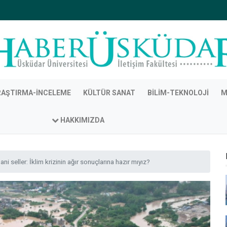
RAŞTIRMA-İNCELEME
KÜLTÜR SANAT
BILIM-TEKNOLOJI
M
HAKKIMIZDA
ani seller: İklim krizinin ağır sonuçlarına hazır mıyız?