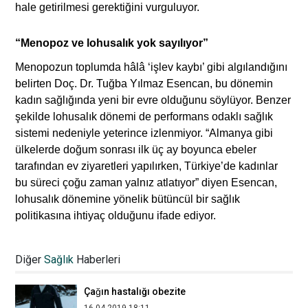
hale getirilmesi gerektiğini vurguluyor.
“Menopoz ve lohusalık yok sayılıyor”
Menopozun toplumda hâlâ ‘işlev kaybı’ gibi algılandığını
belirten Doç. Dr. Tuğba Yılmaz Esencan, bu dönemin
kadın sağlığında yeni bir evre olduğunu söylüyor. Benzer
şekilde lohusalık dönemi de performans odaklı sağlık
sistemi nedeniyle yeterince izlenmiyor. “Almanya gibi
ülkelerde doğum sonrası ilk üç ay boyunca ebeler
tarafından ev ziyaretleri yapılırken, Türkiye’de kadınlar
bu süreci çoğu zaman yalnız atlatıyor” diyen Esencan,
lohusalık dönemine yönelik bütüncül bir sağlık
politikasına ihtiyaç olduğunu ifade ediyor.
"Bu dönemde bağışıklık sistemini güçlü
tutmak için sağlıklı, yeterli ve dengeli
Diğer
Sağlık
Haberleri
beslenmeye daha çok ihtiyacımız var"
17.04.2020 10:06
Çağın hastalığı obezite
16.04.2019 18:11