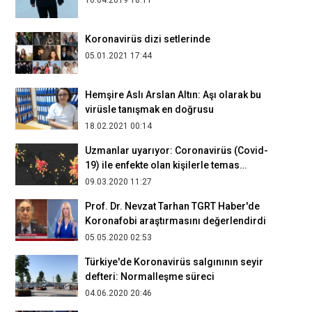
Koronavirüs dizi setlerinde
05.01.2021 17:44
Hemşire Aslı Arslan Altın: Aşı olarak bu
virüsle tanışmak en doğrusu
18.02.2021 00:14
Uzmanlar uyarıyor: Coronavirüs (Covid-
19) ile enfekte olan kişilerle temas
etmekten kaçının
09.03.2020 11:27
Prof. Dr. Nevzat Tarhan TGRT Haber'de
Koronafobi araştırmasını değerlendirdi
05.05.2020 02:53
Türkiye'de Koronavirüs salgınının seyir
defteri: Normalleşme süreci
04.06.2020 20:46