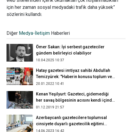
web sitelerinden içerik okumaktan çok hoşlanmadıkları
için her zaman sosyal medyadaki trafik daha yüksek”
sözlerini kullandı.
Murat Yıldız: Hak haberciliği, ihlâlleri
görmezlikten gelmemektir
Diğer
Medya-İletişim
Haberleri
19.06.2019 20:38
Ömer Sakan: İyi serbest gazeteciler
gündem belirleyici olabiliyor
10.04.2025 10:37
Hatay gazetesi imtiyaz sahibi Abdullah
Temizyürek: "Haberin konusu toplum ve
kamu yararına uygun olmalıdır"
20.01.2022 10:41
Kenan Yeşilyurt: Gazeteci, gidemediği
her savaş bölgesinin acısını kendi içinde
yaşar
01.12.2019 21:57
Azerbaycanlı gazetecilere toplumsal
cinsiyete duyarlı gazetecilik eğitimi
verildi
14.06.2023 16:42