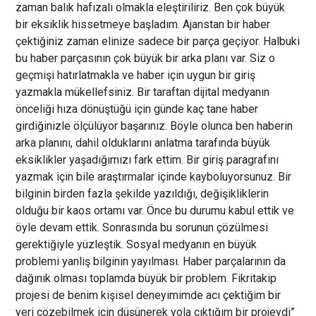
zaman balık hafızalı olmakla eleştiriliriz. Ben çok büyük
bir eksiklik hissetmeye başladım. Ajanstan bir haber
çektiğiniz zaman elinize sadece bir parça geçiyor. Halbuki
bu haber parçasının çok büyük bir arka planı var. Siz o
geçmişi hatırlatmakla ve haber için uygun bir giriş
yazmakla mükellefsiniz. Bir taraftan dijital medyanın
önceliği hıza dönüştüğü için günde kaç tane haber
girdiğinizle ölçülüyor başarınız. Böyle olunca ben haberin
arka planını, dahil olduklarını anlatma tarafında büyük
eksiklikler yaşadığımızı fark ettim. Bir giriş paragrafını
yazmak için bile araştırmalar içinde kayboluyorsunuz. Bir
bilginin birden fazla şekilde yazıldığı, değişikliklerin
olduğu bir kaos ortamı var. Önce bu durumu kabul ettik ve
öyle devam ettik. Sonrasında bu sorunun çözülmesi
gerektiğiyle yüzleştik. Sosyal medyanın en büyük
problemi yanlış bilginin yayılması. Haber parçalarının da
dağınık olması toplamda büyük bir problem. Fikritakip
projesi de benim kişisel deneyimimde acı çektiğim bir
yeri çözebilmek için düşünerek yola çıktığım bir projeydi”