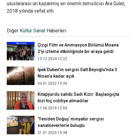
uluslararası ün kazanmış en önemli temsilcisi Ara Güler,
2018 yılında vefat etti.
Sevinç Akçetin: İlk kitabımda hayatı ailesi
tarafından çalınan çocukların hikayesini
Diğer
Kültür Sanat
Haberleri
yazdım
29.02.2020 19:46
Çizgi Film ve Animasyon Bölümü Moana
2'yi izleme etkinliğinde bir araya geldi
13.12.2024 12:22
İpek Duben’in sergisi Salt Beyoğlu'nda 3
Nisan’a kadar açık
03.01.2022 19:39
Kitapyurdu sahibi Sadi Kizir: Başlangıçta
bizi hiç ciddiye almadılar
17.06.2019 12:59
‘Yeniden Doğuş’ minyatür sergisi
sanatseverlerle buluştu
31.01.2023 19:38