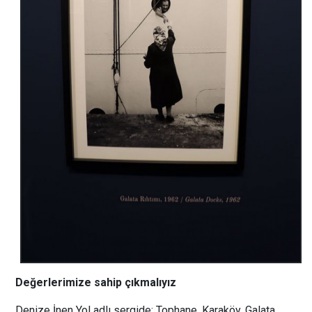
Değerlerimize sahip çıkmalıyız
Denize İnen Yol adlı sergide; Tophane, Karaköy, Galata,