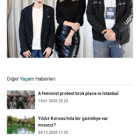
Koronavirüs salgını küçük esnafı
tüketiyor
Diğer
Yaşam
Haberleri
14.06.2020 19:22
A feminist protest took place in Istanbul
14.01.2020 22:23
Yıldız Korusu'nda bir gezintiye var
mısınız?
04.12.2020 11:25