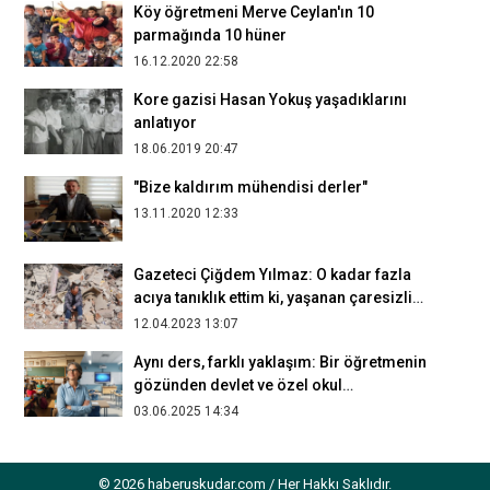
Köy öğretmeni Merve Ceylan'ın 10
parmağında 10 hüner
16.12.2020 22:58
Kore gazisi Hasan Yokuş yaşadıklarını
anlatıyor
18.06.2019 20:47
"Bize kaldırım mühendisi derler"
13.11.2020 12:33
Gazeteci Çiğdem Yılmaz: O kadar fazla
acıya tanıklık ettim ki, yaşanan çaresizliği
iliklerime kadar hissettim
12.04.2023 13:07
Aynı ders, farklı yaklaşım: Bir öğretmenin
gözünden devlet ve özel okul
karşılaştırması
03.06.2025 14:34
Cafer Ünlü: "Memlekette bu kadar çok
yaşlı mı var dedim kendi kendime"
© 2026 haberuskudar.com / Her Hakkı Saklıdır.