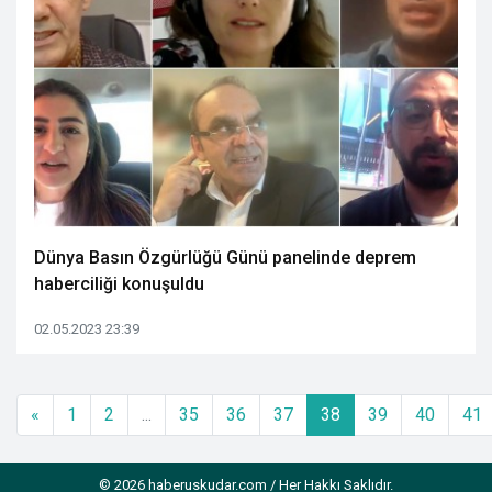
Dünya Basın Özgürlüğü Günü panelinde deprem
haberciliği konuşuldu
02.05.2023 23:39
«
1
2
...
35
36
37
38
39
40
41
© 2026 haberuskudar.com / Her Hakkı Saklıdır.