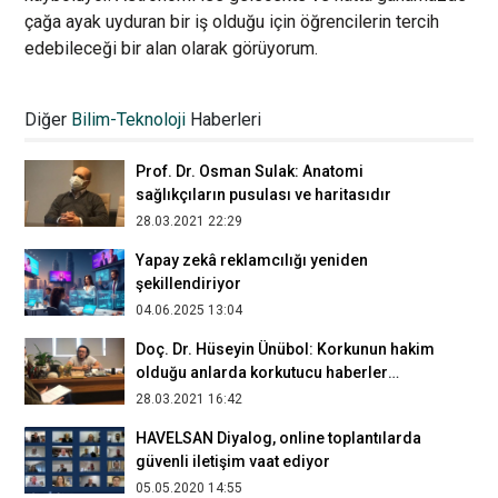
çağa ayak uyduran bir iş olduğu için öğrencilerin tercih
edebileceği bir alan olarak görüyorum.
Hayat Eve Sığar mobil uygulaması
kullanıma açıldı
Diğer
Bilim-Teknoloji
Haberleri
06.05.2020 11:46
Prof. Dr. Osman Sulak: Anatomi
sağlıkçıların pusulası ve haritasıdır
28.03.2021 22:29
Yapay zekâ reklamcılığı yeniden
şekillendiriyor
04.06.2025 13:04
Doç. Dr. Hüseyin Ünübol: Korkunun hakim
olduğu anlarda korkutucu haberler
duymaya eğilimliyiz
28.03.2021 16:42
HAVELSAN Diyalog, online toplantılarda
güvenli iletişim vaat ediyor
05.05.2020 14:55