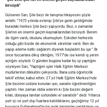
birisiydi"
Gülseren Sarı, Şile bezi ile tanışma hikayesini şöyle
anlattı: “1973 yılında evlenip Şile’ye gelin geldiğimde
buradaki herkes Şile bezi yapıyordu. Bez, o zamanlar
Şile’nin en önemli geçim kaynaklarından birisiydi. Benim
de ilgim vardı, okulunu okumuştum. Eskiden herkeste
olduğu gibi bizde de ekonomik sıkıntılar vardı. Ben de
yapıp aileme katkı sağlarım diyerek başladım bu işe.” İlk
önce tüccarlara dikiş diktiğini, 1977’de ise kendi iş yerini
açtığını söyledi. O günden bugüne kadar bu işi yaptığını
söyleyen Sarı, “Yaptığım işler Halk Eğitim Merkezi
müdürlerinin dikkatini çekiyordu. Bana usta öğreticilik
teklif ettiler, kabul ettim. 27 yıl Halk Eğitim Merkezi’nde
Şile bezinin üstüne konulan işin, sanatın öğretmenliğini
yaptım. Her zaman iddia ederim ki Şile bezini değerli
kılan, dünyaya tanıtan üstündeki el sanatıdır” dedi. Yıllarca
yurt içi ve yurt dışı fuarlara katıldıklarını, geçtiğimiz 12 yıl
boyunca Sultanahmet’te bir aylık tanıtımlar yaptıklarını ve