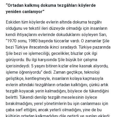
“Ortadan kalkmış dokuma tezgâhları köylerde
yeniden canlanıyor”
Eskiden tüm köylerde evlerin altında dokuma tezgâhı
olduğunu ve tekstil ileri düzeyde olmadığı için insanların
kendi ihtiyaçlarını evlerinde dokuduklarını söyleyen Sarı,
“1970 sonu, 1980 başında tüccarlar vardı. O zamanlar Şile
bezi Türkiye ihracatında ikinci sıradaydı. Türkiye pazarında
Şile bezi ve işlemeciliği, gecelikler, bluzlar çok ilgi
görüyordu. Bu ilgi karşısında Şile büyük bir çalışma
içerisindeydi. 5 yaşını bitiren kızlar eline kasnak alıyordu,
işleme öğreniyordu” dedi. Zaman geçtikçe, teknoloji
geliştikçe, kentleşmeyle, insanların kolaya kaçmasıyla
evlerin altındaki tezgâhların ortadan kalktığını, çünkü artık
tezgâh koyacak yerin kalmadığını, böylece de tükendiğini
belirtti. Tükendi denilip tezgâh meselesinin öylece
bırakılmadığını, yerel yönetimlerin bu işin canlanması için
çaba sarf ettiğini, ancak yeterli olmadığını, yine de bu
kültürün ortadan kalkmadığını dile getirdi ve şunları ekledi: