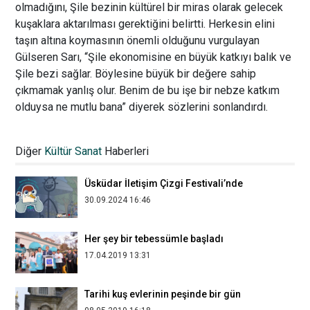
olmadığını, Şile bezinin kültürel bir miras olarak gelecek
kuşaklara aktarılması gerektiğini belirtti. Herkesin elini
taşın altına koymasının önemli olduğunu vurgulayan
Gülseren Sarı, “Şile ekonomisine en büyük katkıyı balık ve
Şile bezi sağlar. Böylesine büyük bir değere sahip
çıkmamak yanlış olur. Benim de bu işe bir nebze katkım
olduysa ne mutlu bana” diyerek sözlerini sonlandırdı.
Üsküdar İletişim mezunu Nihal Koncu
Akhuy ikinci kişisel sergisini Adana'da
Diğer
Kültür Sanat
Haberleri
açtı
05.05.2022 10:12
Üsküdar İletişim Çizgi Festivali’nde
30.09.2024 16:46
Her şey bir tebessümle başladı
17.04.2019 13:31
Tarihi kuş evlerinin peşinde bir gün