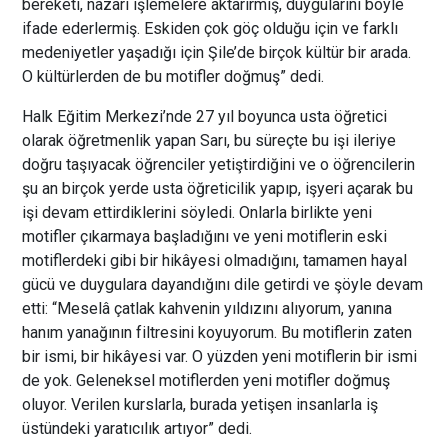
bereketi, nazarı işlemelere aktarırmış, duygularını böyle
ifade ederlermiş. Eskiden çok göç olduğu için ve farklı
medeniyetler yaşadığı için Şile’de birçok kültür bir arada.
O kültürlerden de bu motifler doğmuş” dedi.
Halk Eğitim Merkezi’nde 27 yıl boyunca usta öğretici
olarak öğretmenlik yapan Sarı, bu süreçte bu işi ileriye
doğru taşıyacak öğrenciler yetiştirdiğini ve o öğrencilerin
şu an birçok yerde usta öğreticilik yapıp, işyeri açarak bu
işi devam ettirdiklerini söyledi. Onlarla birlikte yeni
motifler çıkarmaya başladığını ve yeni motiflerin eski
motiflerdeki gibi bir hikâyesi olmadığını, tamamen hayal
gücü ve duygulara dayandığını dile getirdi ve şöyle devam
etti: “Meselâ çatlak kahvenin yıldızını alıyorum, yanına
hanım yanağının filtresini koyuyorum. Bu motiflerin zaten
bir ismi, bir hikâyesi var. O yüzden yeni motiflerin bir ismi
de yok. Geleneksel motiflerden yeni motifler doğmuş
oluyor. Verilen kurslarla, burada yetişen insanlarla iş
üstündeki yaratıcılık artıyor” dedi.