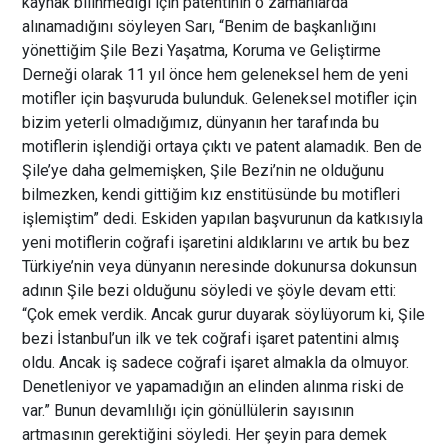
kaynak bilinmediği için patentinin o zamanlarda
alınamadığını söyleyen Sarı, “Benim de başkanlığını
yönettiğim Şile Bezi Yaşatma, Koruma ve Geliştirme
Derneği olarak 11 yıl önce hem geleneksel hem de yeni
motifler için başvuruda bulunduk. Geleneksel motifler için
bizim yeterli olmadığımız, dünyanın her tarafında bu
motiflerin işlendiği ortaya çıktı ve patent alamadık. Ben de
Şile’ye daha gelmemişken, Şile Bezi’nin ne olduğunu
bilmezken, kendi gittiğim kız enstitüsünde bu motifleri
işlemiştim” dedi. Eskiden yapılan başvurunun da katkısıyla
yeni motiflerin coğrafi işaretini aldıklarını ve artık bu bez
Türkiye’nin veya dünyanın neresinde dokunursa dokunsun
adının Şile bezi olduğunu söyledi ve şöyle devam etti:
“Çok emek verdik. Ancak gurur duyarak söylüyorum ki, Şile
bezi İstanbul’un ilk ve tek coğrafi işaret patentini almış
oldu. Ancak iş sadece coğrafi işaret almakla da olmuyor.
Denetleniyor ve yapamadığın an elinden alınma riski de
var.” Bunun devamlılığı için gönüllülerin sayısının
artmasının gerektiğini söyledi. Her şeyin para demek