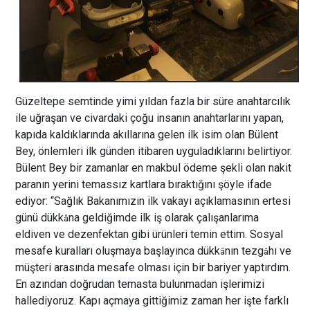
Güzeltepe semtinde yimi yıldan fazla bir süre anahtarcılık
ile uğraşan ve civardaki çoğu insanın anahtarlarını yapan,
kapıda kaldıklarında akıllarına gelen ilk isim olan Bülent
Bey, önlemleri ilk günden itibaren uyguladıklarını belirtiyor.
Bülent Bey bir zamanlar en makbul ödeme şekli olan nakit
paranın yerini temassız kartlara bıraktığını şöyle ifade
ediyor: “Sağlık Bakanımızın ilk vakayı açıklamasının ertesi
günü dükk
na geldiğimde ilk iş olarak çalışanlarıma
â
eldiven ve dezenfektan gibi ürünleri temin ettim. Sosyal
mesafe kuralları oluşmaya başlayınca dükk
nın tezg
hı ve
â
â
müşteri arasında mesafe olması için bir bariyer yaptırdım.
En azından doğrudan temasta bulunmadan işlerimizi
hallediyoruz. Kapı açmaya gittiğimiz zaman her işte farklı