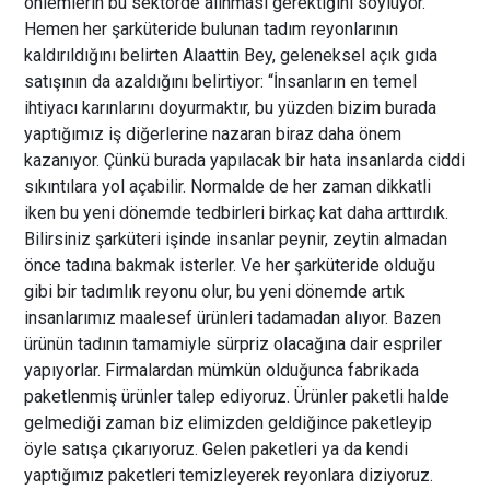
önlemlerin bu sektörde alınması gerektiğini söylüyor.
Hemen her şarküteride bulunan tadım reyonlarının
kaldırıldığını belirten Alaattin Bey, geleneksel açık gıda
satışının da azaldığını belirtiyor: “İnsanların en temel
ihtiyacı karınlarını doyurmaktır, bu yüzden bizim burada
yaptığımız iş diğerlerine nazaran biraz daha önem
kazanıyor. Çünkü burada yapılacak bir hata insanlarda ciddi
sıkıntılara yol açabilir. Normalde de her zaman dikkatli
iken bu yeni dönemde tedbirleri birkaç kat daha arttırdık.
Bilirsiniz şarküteri işinde insanlar peynir, zeytin almadan
önce tadına bakmak isterler. Ve her şarküteride olduğu
gibi bir tadımlık reyonu olur, bu yeni dönemde artık
insanlarımız maalesef ürünleri tadamadan alıyor. Bazen
ürünün tadının tamamiyle sürpriz olacağına dair espriler
yapıyorlar. Firmalardan mümkün olduğunca fabrikada
paketlenmiş ürünler talep ediyoruz. Ürünler paketli halde
gelmediği zaman biz elimizden geldiğince paketleyip
öyle satışa çıkarıyoruz. Gelen paketleri ya da kendi
yaptığımız paketleri temizleyerek reyonlara diziyoruz.