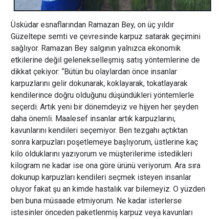
Üsküdar esnaflarından Ramazan Bey, on üç yıldır
Güzeltepe semti ve çevresinde karpuz satarak geçimini
sağlıyor. Ramazan Bey salgının yalnızca ekonomik
etkilerine değil gelenekselleşmiş satış yöntemlerine de
dikkat çekiyor: “Bütün bu olaylardan önce insanlar
karpuzlarını gelir dokunarak, koklayarak, tokatlayarak
kendilerince doğru olduğunu düşündükleri yöntemlerle
seçerdi. Artık yeni bir dönemdeyiz ve hijyen her şeyden
daha önemli. Maalesef insanlar artık karpuzlarını,
kavunlarını kendileri seçemiyor. Ben tezgahı açtıktan
sonra karpuzları poşetlemeye başlıyorum, üstlerine kaç
kilo olduklarını yazıyorum ve müşterilerime istedikleri
kilogram ne kadar ise ona göre ürünü veriyorum. Ara sıra
dokunup karpuzları kendileri seçmek isteyen insanlar
oluyor fakat şu an kimde hastalık var bilemeyiz. O yüzden
ben buna müsaade etmiyorum. Ne kadar isterlerse
istesinler önceden paketlenmiş karpuz veya kavunları