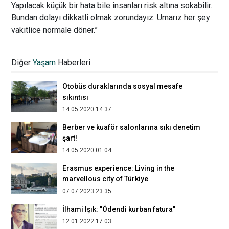
Yapılacak küçük bir hata bile insanları risk altına sokabilir.
Bundan dolayı dikkatli olmak zorundayız. Umarız her şey
vakitlice normale döner.”
Akaryakıt satışlarında en az yüzde 70
düşüş var
Diğer
Yaşam
Haberleri
28.05.2020 00:11
Otobüs duraklarında sosyal mesafe
sıkıntısı
14.05.2020 14:37
Berber ve kuaför salonlarına sıkı denetim
şart!
14.05.2020 01:04
Erasmus experience: Living in the
marvellous city of Türkiye
07.07.2023 23:35
İlhami Işık: "Ödendi kurban fatura"
12.01.2022 17:03